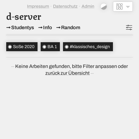
Impressum
Datenschutz
Admin
d-server
Studentys
Info
Random
Topics
SoSe 2020
BA 1
#klassisches_design
Studiensemester
(1)
Keine Arbeiten gefunden, bitte Filter anpassen oder
Bachelorsemester
(1)
zurück zur Übersicht
Sortierung
(↝ zufällig)