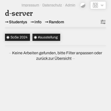
Impressum
Datenschutz
Admin
d-server
Studentys
Info
Random
Topics
SoSe 2024
#ausstellung
Studiensemester
(1)
Keine Arbeiten gefunden, bitte Filter anpassen oder
Bachelorsemester
zurück zur Übersicht
Sortierung
(↝ zufällig)