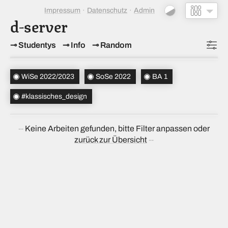
Impressum
Datenschutz
Admin
d-server
Studentys
Info
Random
Topics
WiSe 2022/2023
SoSe 2022
BA 1
Studiensemester
(2)
#klassisches_design
Bachelorsemester
(1)
Keine Arbeiten gefunden, bitte Filter anpassen oder
Sortierung
(↝ zufällig)
zurück zur Übersicht