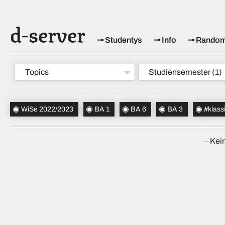
d-server
Studentys
Info
Rando
Topics
Studiensemester
(1)
WiSe 2022/2023
BA 1
BA 6
BA 3
#klass
Kein