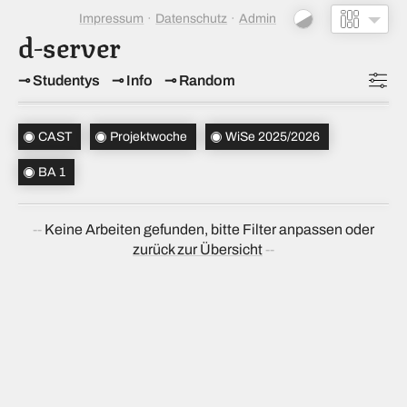
Impressum
Datenschutz
Admin
d-server
Studentys
Info
Random
Topics
(2)
CAST
Projektwoche
WiSe 2025/2026
Studiensemester
(1)
BA 1
Bachelorsemester
(1)
Keine Arbeiten gefunden, bitte Filter anpassen oder
Sortierung
(↝ zufällig)
zurück zur Übersicht