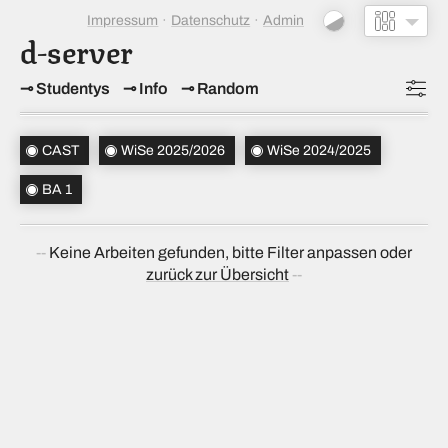
Impressum
Datenschutz
Admin
d-server
Studentys
Info
Random
Topics
(1)
CAST
WiSe 2025/2026
WiSe 2024/2025
Studiensemester
(2)
BA 1
Bachelorsemester
(1)
Keine Arbeiten gefunden, bitte Filter anpassen oder
Sortierung
(↝ zufällig)
zurück zur Übersicht