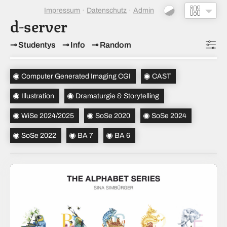
Impressum
Datenschutz
Admin
d-server
Studentys
Info
Random
Topics
(4)
Computer Generated Imaging CGI
CAST
Studiensemester
(4)
Illustration
Dramaturgie & Storytelling
Bachelorsemester
(2)
WiSe 2024/2025
SoSe 2020
SoSe 2024
Sortierung
(↝ zufällig)
SoSe 2022
BA 7
BA 6