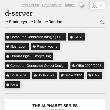
Impressum
Datenschutz
Admin
d-server
Studentys
Info
Random
Topics
(6)
Computer Generated Imaging CGI
CAST
Studiensemester
(4)
Illustration
Projektwoche
Bachelorsemester
(2)
Dramaturgie & Storytelling
Sortierung
(↝ zufällig)
Computer Generated Object Design
WiSe 2024/2025
SoSe 2020
SoSe 2024
SoSe 2022
BA 7
BA 6