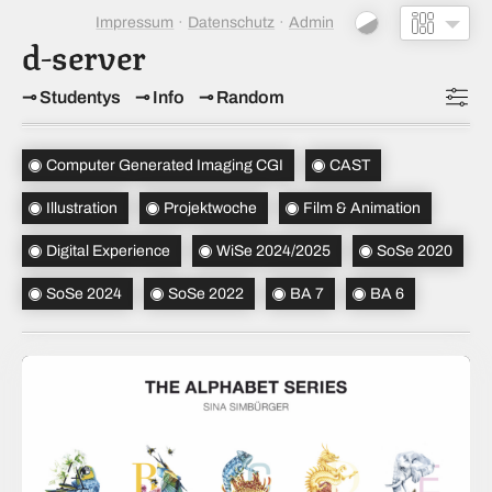
Impressum
Datenschutz
Admin
d-server
Studentys
Info
Random
Topics
(6)
Computer Generated Imaging CGI
CAST
Studiensemester
(4)
Illustration
Projektwoche
Film & Animation
Bachelorsemester
(2)
Digital Experience
WiSe 2024/2025
SoSe 2020
Sortierung
(↝ zufällig)
SoSe 2024
SoSe 2022
BA 7
BA 6