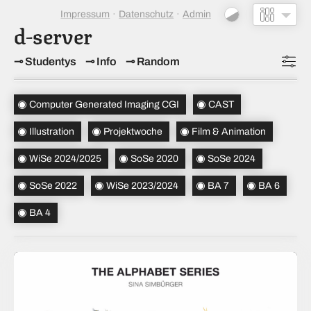
Impressum
Datenschutz
Admin
d-server
Studentys
Info
Random
Topics
(5)
Computer Generated Imaging CGI
CAST
Studiensemester
(5)
Illustration
Projektwoche
Film & Animation
Bachelorsemester
(3)
WiSe 2024/2025
SoSe 2020
SoSe 2024
Sortierung
(↝ zufällig)
SoSe 2022
WiSe 2023/2024
BA 7
BA 6
BA 4