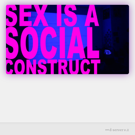
Sarah Freytag
⊶ d-server v.2