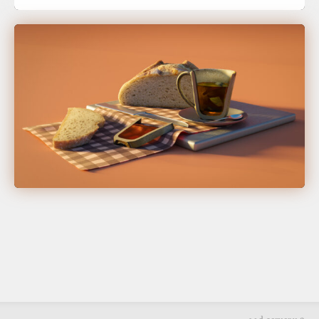
Sophia Weinberger
⊶ d-server v.2