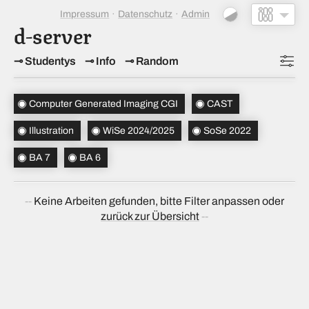
Impressum
Datenschutz
Admin
d-server
Studentys
Info
Random
Topics
(3)
Computer Generated Imaging CGI
CAST
Studiensemester
(2)
Illustration
WiSe 2024/2025
SoSe 2022
Bachelorsemester
(2)
BA 7
BA 6
Sortierung
(↝ zufällig)
Keine Arbeiten gefunden, bitte Filter anpassen oder
zurück zur Übersicht