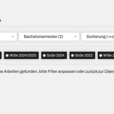
m
Bachelorsemester
(2)
Sortierung
(↝ z
WiSe 2024/2025
SoSe 2024
SoSe 2022
WiSe 
e Arbeiten gefunden, bitte Filter anpassen oder
zurück zur Über