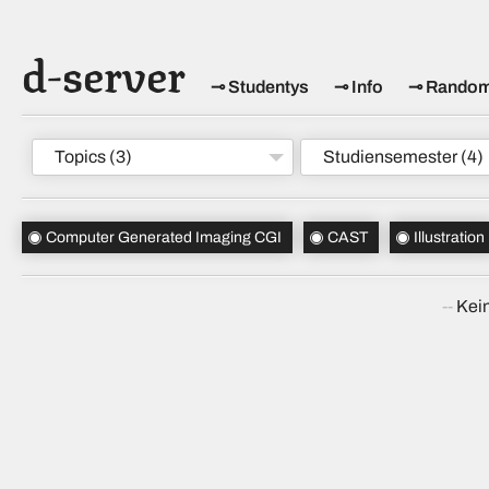
d-server
Studentys
Info
Rando
Topics
(3)
Studiensemester
(4)
Computer Generated Imaging CGI
CAST
Illustration
Kein