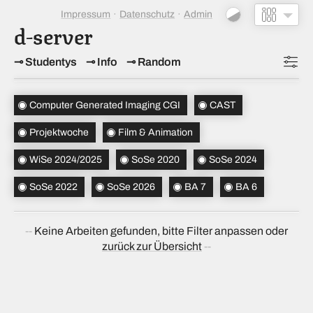
Impressum
Datenschutz
Admin
d-server
Studentys
Info
Random
Topics
(4)
Computer Generated Imaging CGI
CAST
Studiensemester
(5)
Projektwoche
Film & Animation
Bachelorsemester
(2)
WiSe 2024/2025
SoSe 2020
SoSe 2024
Sortierung
(↝ zufällig)
SoSe 2022
SoSe 2026
BA 7
BA 6
Keine Arbeiten gefunden, bitte Filter anpassen oder
zurück zur Übersicht