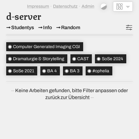
Impressum
Datenschutz
Admin
d-server
Studentys
Info
Random
Topics
(3)
Computer Generated Imaging CGI
Studiensemester
(2)
Dramaturgie & Storytelling
CAST
SoSe 2024
Bachelorsemester
(2)
SoSe 2021
BA 4
BA 3
#ophelia
Sortierung
(↝ zufällig)
Keine Arbeiten gefunden, bitte Filter anpassen oder
zurück zur Übersicht