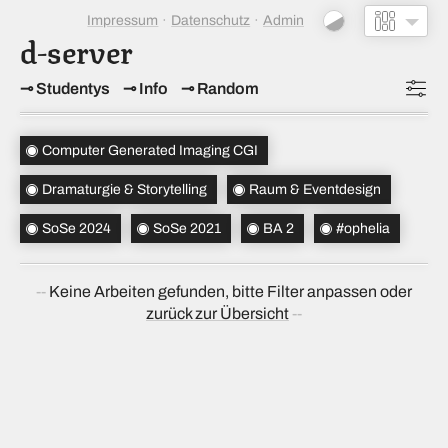
Impressum
Datenschutz
Admin
d-server
Studentys
Info
Random
Topics
(3)
Computer Generated Imaging CGI
Studiensemester
(2)
Dramaturgie & Storytelling
Raum & Eventdesign
Bachelorsemester
(1)
SoSe 2024
SoSe 2021
BA 2
#ophelia
Sortierung
(↝ zufällig)
Keine Arbeiten gefunden, bitte Filter anpassen oder
zurück zur Übersicht