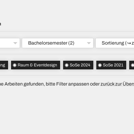
m
Bachelorsemester
(2)
Sortierung
(↝ z
ing
Raum & Eventdesign
SoSe 2024
SoSe 2021
e Arbeiten gefunden, bitte Filter anpassen oder
zurück zur Über