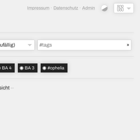
Impressum
Datenschutz
Admin
ufällig)
BA 4
BA 3
#ophelia
sicht