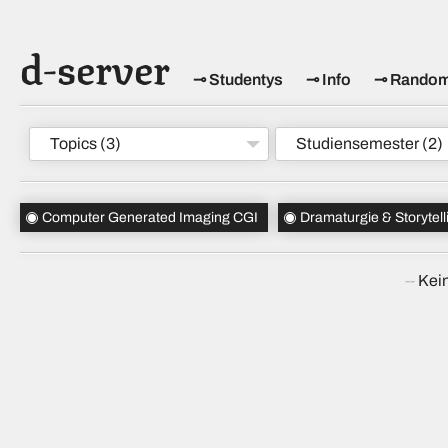
d-server
Studentys
Info
Rando
Topics
(3)
Studiensemester
(2)
Computer Generated Imaging CGI
Dramaturgie & Storytell
Kein