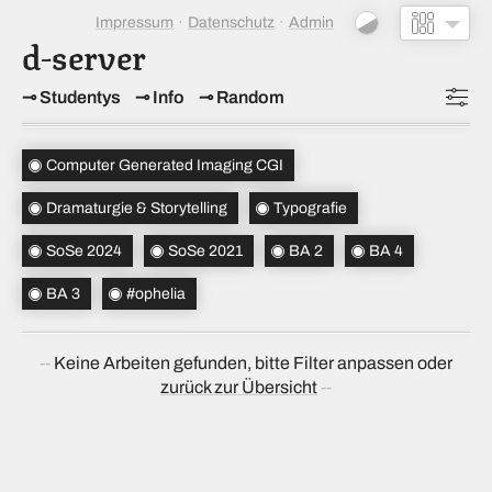
Impressum
Datenschutz
Admin
d-server
Studentys
Info
Random
Topics
(3)
Computer Generated Imaging CGI
Studiensemester
(2)
Dramaturgie & Storytelling
Typografie
Bachelorsemester
(3)
SoSe 2024
SoSe 2021
BA 2
BA 4
Sortierung
(↝ zufällig)
BA 3
#ophelia
Keine Arbeiten gefunden, bitte Filter anpassen oder
zurück zur Übersicht