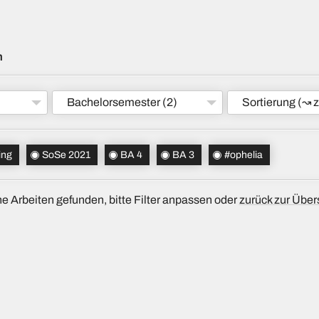
m
Bachelorsemester
(2)
Sortierung
(↝ z
ing
SoSe 2021
BA 4
BA 3
#ophelia
e Arbeiten gefunden, bitte Filter anpassen oder
zurück zur Über