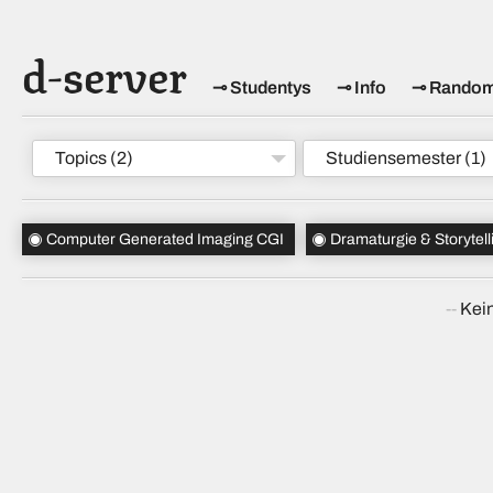
d-server
Studentys
Info
Rando
Topics
(2)
Studiensemester
(1)
Computer Generated Imaging CGI
Dramaturgie & Storytell
Kein