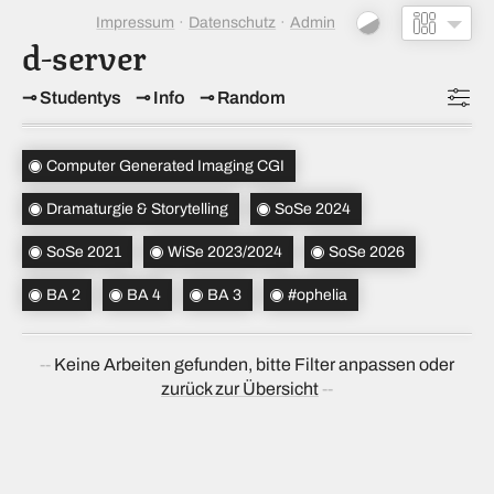
Impressum
Datenschutz
Admin
d-server
Studentys
Info
Random
Topics
(2)
Computer Generated Imaging CGI
Studiensemester
(4)
Dramaturgie & Storytelling
SoSe 2024
Bachelorsemester
(3)
SoSe 2021
WiSe 2023/2024
SoSe 2026
Sortierung
(↝ zufällig)
BA 2
BA 4
BA 3
#ophelia
Keine Arbeiten gefunden, bitte Filter anpassen oder
zurück zur Übersicht