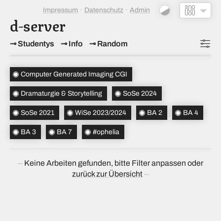
Impressum
Datenschutz
Admin
d-server
Studentys
Info
Random
Topics
(2)
Computer Generated Imaging CGI
Studiensemester
(3)
Dramaturgie & Storytelling
SoSe 2024
Bachelorsemester
(4)
SoSe 2021
WiSe 2023/2024
BA 2
BA 4
Sortierung
(↝ zufällig)
BA 3
BA 7
#ophelia
Keine Arbeiten gefunden, bitte Filter anpassen oder
zurück zur Übersicht