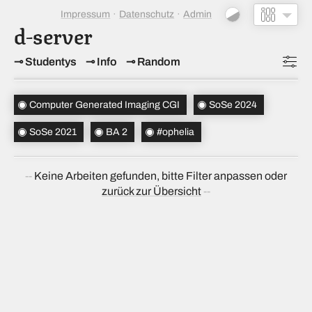
Impressum
Datenschutz
Admin
d-server
Studentys
Info
Random
Topics
(1)
Computer Generated Imaging CGI
SoSe 2024
Studiensemester
(2)
SoSe 2021
BA 2
#ophelia
Bachelorsemester
(1)
Keine Arbeiten gefunden, bitte Filter anpassen oder
Sortierung
(↝ zufällig)
zurück zur Übersicht