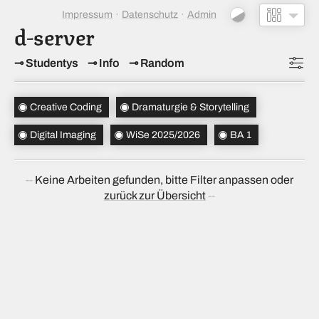
Impressum
Datenschutz
Admin
d-server
Studentys
Info
Random
Topics
(3)
Creative Coding
Dramaturgie & Storytelling
Studiensemester
(1)
Digital Imaging
WiSe 2025/2026
BA 1
Bachelorsemester
(1)
Keine Arbeiten gefunden, bitte Filter anpassen oder
Sortierung
(↝ zufällig)
zurück zur Übersicht