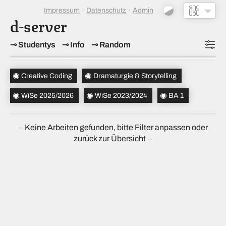
Impressum
Datenschutz
Admin
d-server
Studentys
Info
Random
Topics
(2)
Creative Coding
Dramaturgie & Storytelling
Studiensemester
(2)
WiSe 2025/2026
WiSe 2023/2024
BA 1
Bachelorsemester
(1)
Keine Arbeiten gefunden, bitte Filter anpassen oder
Sortierung
(↝ zufällig)
zurück zur Übersicht