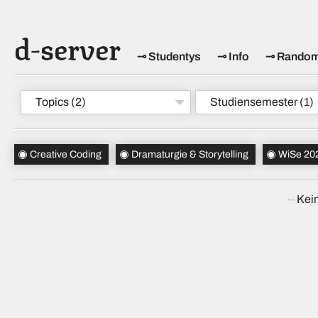
d-server
Studentys
Info
Rando
Topics
(2)
Studiensemester
(1)
Creative Coding
Dramaturgie & Storytelling
WiSe 20
Kein