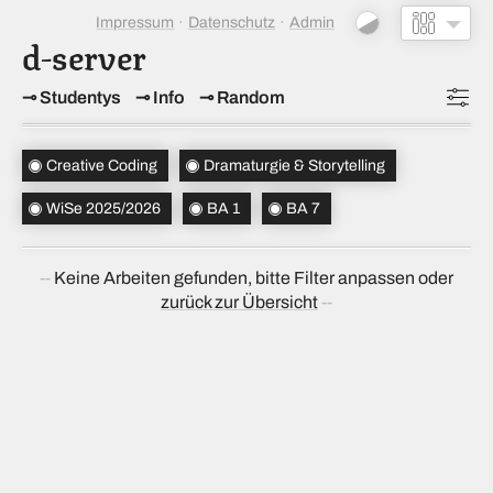
Impressum
Datenschutz
Admin
d-server
Studentys
Info
Random
Topics
(2)
Creative Coding
Dramaturgie & Storytelling
Studiensemester
(1)
WiSe 2025/2026
BA 1
BA 7
Bachelorsemester
(2)
Keine Arbeiten gefunden, bitte Filter anpassen oder
Sortierung
(↝ zufällig)
zurück zur Übersicht