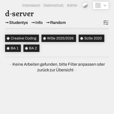
Impressum
Datenschutz
Admin
d-server
Studentys
Info
Random
Topics
(1)
Creative Coding
WiSe 2025/2026
SoSe 2020
Studiensemester
(2)
BA 1
BA 2
Bachelorsemester
(2)
Keine Arbeiten gefunden, bitte Filter anpassen oder
Sortierung
(↝ zufällig)
zurück zur Übersicht