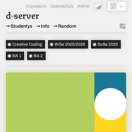
Impressum
Datenschutz
Admin
d-server
Studentys
Info
Random
Topics
(1)
Creative Coding
WiSe 2025/2026
SoSe 2025
Studiensemester
(2)
BA 1
BA 2
Bachelorsemester
(2)
Sortierung
(↝ zufällig)