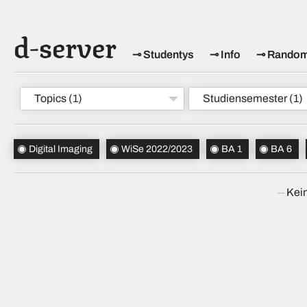
d-server
Studentys
Info
Rando
Topics
(1)
Studiensemester
(1)
Digital Imaging
WiSe 2022/2023
BA 1
BA 6
Kein