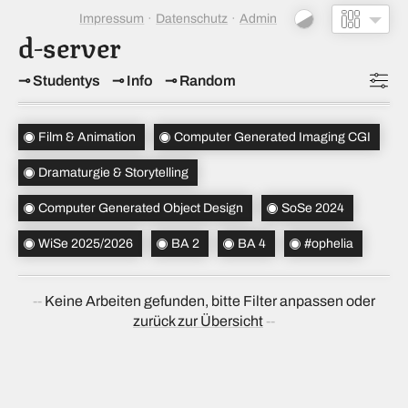
Impressum
Datenschutz
Admin
d-server
Studentys
Info
Random
Topics
(4)
Film & Animation
Computer Generated Imaging CGI
Studiensemester
(2)
Dramaturgie & Storytelling
Bachelorsemester
(2)
Computer Generated Object Design
SoSe 2024
Sortierung
(↝ zufällig)
WiSe 2025/2026
BA 2
BA 4
#ophelia
Keine Arbeiten gefunden, bitte Filter anpassen oder
zurück zur Übersicht