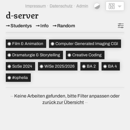
Impressum
Datenschutz
Admin
d-server
Studentys
Info
Random
Topics
(4)
Film & Animation
Computer Generated Imaging CGI
Studiensemester
(2)
Dramaturgie & Storytelling
Creative Coding
Bachelorsemester
(2)
SoSe 2024
WiSe 2025/2026
BA 2
BA 4
Sortierung
(↝ zufällig)
#ophelia
Keine Arbeiten gefunden, bitte Filter anpassen oder
zurück zur Übersicht