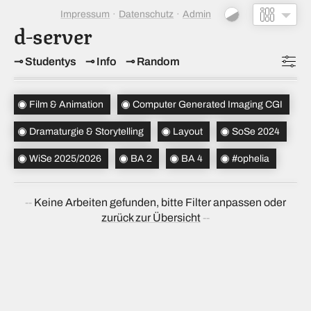
Impressum
Datenschutz
Admin
d-server
Studentys
Info
Random
Topics
(4)
Film & Animation
Computer Generated Imaging CGI
Studiensemester
(2)
Dramaturgie & Storytelling
Layout
SoSe 2024
Bachelorsemester
(2)
WiSe 2025/2026
BA 2
BA 4
#ophelia
Sortierung
(↝ zufällig)
Keine Arbeiten gefunden, bitte Filter anpassen oder
zurück zur Übersicht