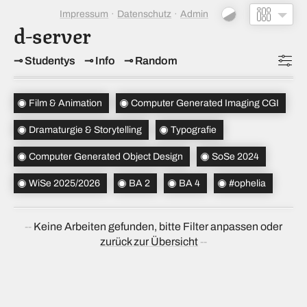
Impressum
Datenschutz
Admin
d-server
Studentys
Info
Random
Topics
(5)
Film & Animation
Computer Generated Imaging CGI
Studiensemester
(2)
Dramaturgie & Storytelling
Typografie
Bachelorsemester
(2)
Computer Generated Object Design
SoSe 2024
Sortierung
(↝ zufällig)
WiSe 2025/2026
BA 2
BA 4
#ophelia
Keine Arbeiten gefunden, bitte Filter anpassen oder
zurück zur Übersicht