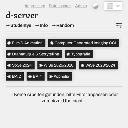
Impressum
Datenschutz
Admin
d-server
Studentys
Info
Random
Topics
(4)
Film & Animation
Computer Generated Imaging CGI
Studiensemester
(3)
Dramaturgie & Storytelling
Typografie
Bachelorsemester
(2)
SoSe 2024
WiSe 2025/2026
WiSe 2023/2024
Sortierung
(↝ zufällig)
BA 2
BA 4
#ophelia
Keine Arbeiten gefunden, bitte Filter anpassen oder
zurück zur Übersicht