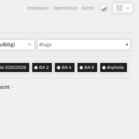
Impressum
Datenschutz
Admin
ufällig)
Se 2025/2026
BA 2
BA 4
BA 6
#ophelia
sicht