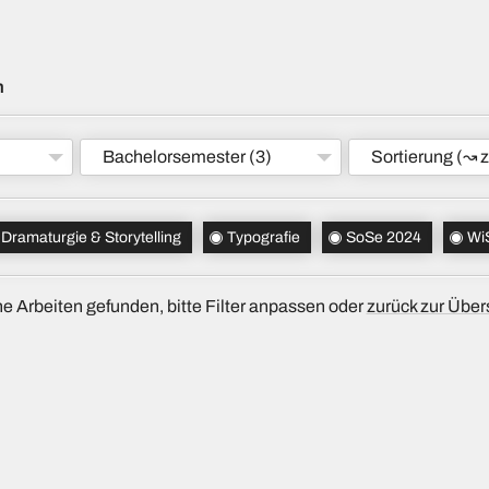
m
Bachelorsemester
(3)
Sortierung
(↝ z
Dramaturgie & Storytelling
Typografie
SoSe 2024
Wi
e Arbeiten gefunden, bitte Filter anpassen oder
zurück zur Über