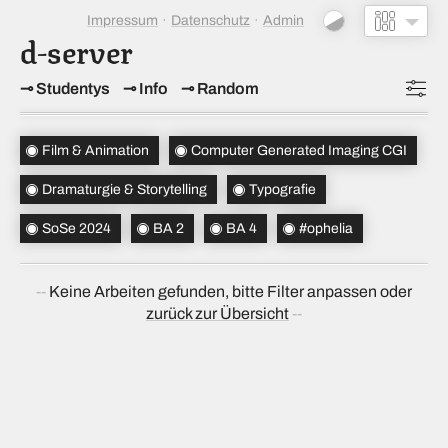
Impressum
Datenschutz
Admin
d-server
Studentys
Info
Random
Topics
(4)
Film & Animation
Computer Generated Imaging CGI
Studiensemester
(1)
Dramaturgie & Storytelling
Typografie
Bachelorsemester
(2)
SoSe 2024
BA 2
BA 4
#ophelia
Sortierung
(alt → neu)
Keine Arbeiten gefunden, bitte Filter anpassen oder
zurück zur Übersicht