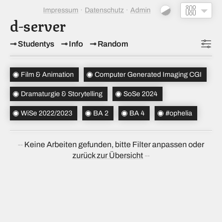
Impressum
Datenschutz
Admin
d-server
Studentys
Info
Random
Topics
(3)
Film & Animation
Computer Generated Imaging CGI
Studiensemester
(2)
Dramaturgie & Storytelling
SoSe 2024
Bachelorsemester
(2)
WiSe 2022/2023
BA 2
BA 4
#ophelia
Sortierung
(alt → neu)
Keine Arbeiten gefunden, bitte Filter anpassen oder
zurück zur Übersicht