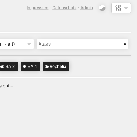
Impressum
Datenschutz
Admin
 → alt)
BA 2
BA 4
#ophelia
sicht