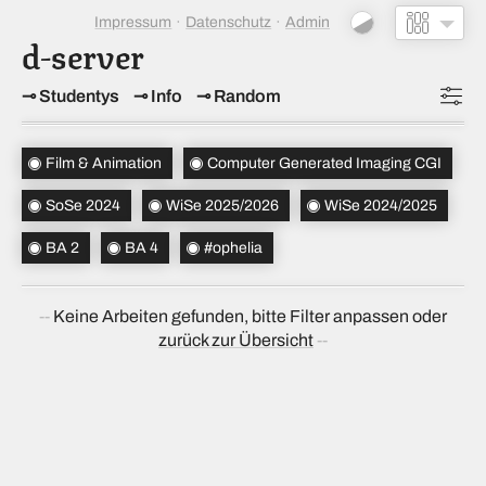
Impressum
Datenschutz
Admin
d-server
Studentys
Info
Random
Topics
(2)
Film & Animation
Computer Generated Imaging CGI
Studiensemester
(3)
SoSe 2024
WiSe 2025/2026
WiSe 2024/2025
Bachelorsemester
(2)
BA 2
BA 4
#ophelia
Sortierung
(↝ zufällig)
Keine Arbeiten gefunden, bitte Filter anpassen oder
zurück zur Übersicht