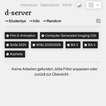
Impressum
Datenschutz
Admin
d-server
Studentys
Info
Random
Topics
(2)
Film & Animation
Computer Generated Imaging CGI
Studiensemester
(2)
SoSe 2024
WiSe 2025/2026
BA 2
BA 4
Bachelorsemester
(2)
#ophelia
Sortierung
(↝ zufällig)
Keine Arbeiten gefunden, bitte Filter anpassen oder
zurück zur Übersicht