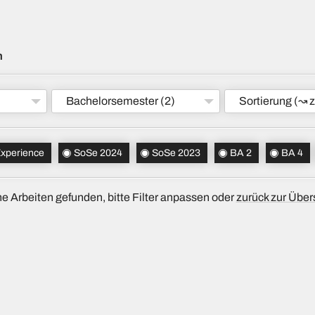
m
Bachelorsemester
(2)
Sortierung
(↝ z
 Experience
SoSe 2024
SoSe 2023
BA 2
BA 4
e Arbeiten gefunden, bitte Filter anpassen oder
zurück zur Über