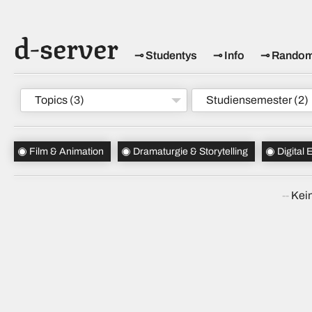
d-server
Studentys
Info
Rando
Topics
(3)
Studiensemester
(2)
Film & Animation
Dramaturgie & Storytelling
Digital
Kein