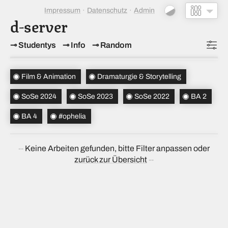
Impressum
Datenschutz
Admin
d-server
Studentys
Info
Random
Topics
(2)
Film & Animation
Dramaturgie & Storytelling
Studiensemester
(3)
SoSe 2024
SoSe 2023
SoSe 2022
BA 2
Bachelorsemester
(2)
BA 4
#ophelia
Sortierung
(↝ zufällig)
Keine Arbeiten gefunden, bitte Filter anpassen oder
zurück zur Übersicht