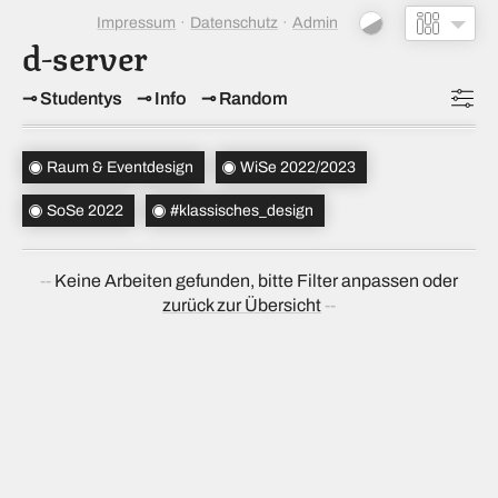
Impressum
Datenschutz
Admin
d-server
Studentys
Info
Random
Topics
(1)
Raum & Eventdesign
WiSe 2022/2023
Studiensemester
(2)
SoSe 2022
#klassisches_design
Bachelorsemester
Keine Arbeiten gefunden, bitte Filter anpassen oder
Sortierung
(↝ zufällig)
zurück zur Übersicht