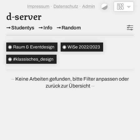
Impressum
Datenschutz
Admin
d-server
Studentys
Info
Random
Topics
(1)
Raum & Eventdesign
WiSe 2022/2023
Studiensemester
(1)
#klassisches_design
Bachelorsemester
Keine Arbeiten gefunden, bitte Filter anpassen oder
Sortierung
(neu → alt)
zurück zur Übersicht