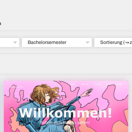
m
Bachelorsemester
Sortierung
(↝ z
Daria Karkhu