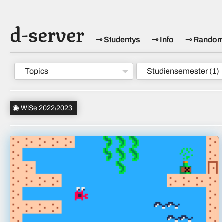
d-server
Studentys
Info
Rando
Topics
Studiensemester
(1)
WiSe 2022/2023