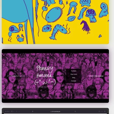
Sarah Freytag
Phonesiry Hansana