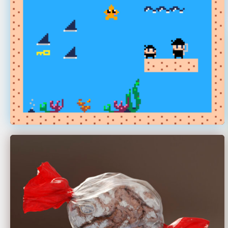
Hahn Celine
Philipp Denghel