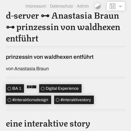
Impressum
Datenschutz
Admin
d-server
⊶
Anastasia Braun
⊶
prinzessin von waldhexen
entführt
prinzessin von waldhexen entführt
von
Anastasia Braun
BA 1
Digital Experience
#
interaktionsdesign
#
interaktivestory
eine interaktive story