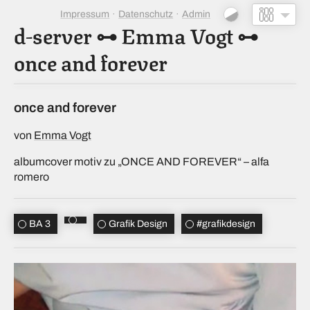
Impressum
Datenschutz
Admin
d-server
⊶
Emma Vogt
⊶
once and forever
once and forever
von
Emma Vogt
albumcover motiv zu „ONCE AND FOREVER“ – alfa
romero
BA 3
Grafik Design
#
grafikdesign