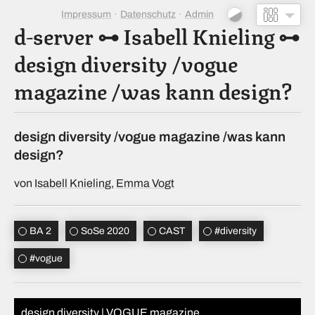
Impressum
Datenschutz
Admin
d-server
⊶
Isabell Knieling
⊶
design diversity /vogue
magazine /was kann design?
design diversity /vogue magazine /was kann
design?
von
Isabell Knieling
,
Emma Vogt
BA 2
SoSe 2020
CAST
#
diversity
#
vogue
design diversity | VOGUE magazine