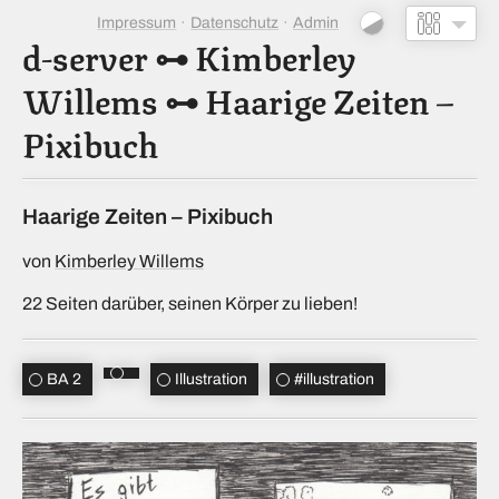
Impressum
Datenschutz
Admin
d-server
⊶
Kimberley
Willems
⊶
Haarige Zeiten –
Pixibuch
Haarige Zeiten – Pixibuch
von
Kimberley Willems
22 Seiten darüber, seinen Körper zu lieben!
BA 2
Illustration
#
illustration